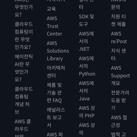
무엇인가
터
문의
교육
요?
SDK 및
지원 티
AWS
클라우드
도구
켓 제출
Trust
컴퓨팅이
Center
AWS에
AWS
란 무엇
서의
re:Post
AWS
인가요?
.NET
Solutions
지식 센
에이전틱
Library
AWS에
터
AI란 무
서의
아키텍처
AWS
엇인가
Python
센터
Support
요?
AWS에
개요
제품 및
클라우드
서의
기술 관
전문가의
컴퓨팅
Java
련 FAQ
도움 받
개념 허
AWS 상
기
애널리스
브
의 PHP
트 보고
AWS 접
AWS 클
서
AWS 상
근성
라우드
의
AWS 파
법적 고
보안