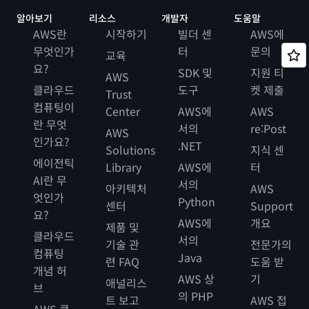
알아보기
리소스
개발자
도움말
AWS란
시작하기
빌더 센
AWS에
무엇인가
터
문의
교육
요?
SDK 및
지원 티
AWS
클라우드
도구
켓 제출
Trust
컴퓨팅이
Center
AWS에
AWS
란 무엇
서의
re:Post
AWS
인가요?
.NET
Solutions
지식 센
에이전틱
Library
AWS에
터
AI란 무
서의
아키텍처
AWS
엇인가
Python
센터
Support
요?
AWS에
개요
제품 및
클라우드
서의
기술 관
전문가의
컴퓨팅
Java
련 FAQ
도움 받
개념 허
AWS 상
기
애널리스
브
의 PHP
트 보고
AWS 접