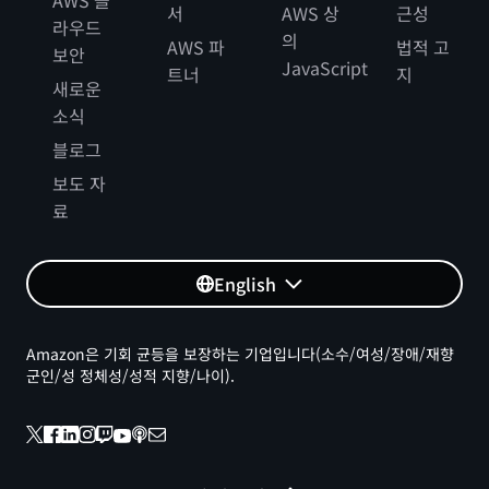
AWS 클
서
AWS 상
근성
라우드
의
AWS 파
법적 고
보안
JavaScript
트너
지
새로운
소식
블로그
보도 자
료
English
Amazon은 기회 균등을 보장하는 기업입니다(소수/여성/장애/재향
군인/성 정체성/성적 지향/나이).