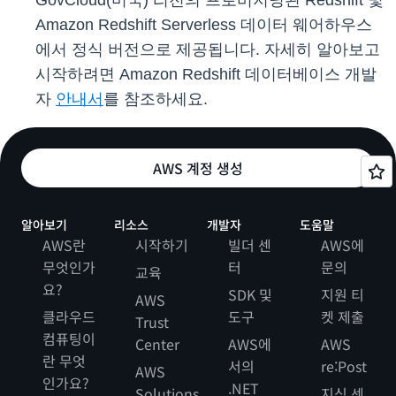
GovCloud(미국) 리전의 프로비저닝된 Redshift 및
Amazon Redshift Serverless 데이터 웨어하우스
에서 정식 버전으로 제공됩니다. 자세히 알아보고
시작하려면 Amazon Redshift 데이터베이스 개발
자
안내서
를 참조하세요.
AWS 계정 생성
알아보기
리소스
개발자
도움말
AWS란
시작하기
빌더 센
AWS에
무엇인가
터
문의
교육
요?
SDK 및
지원 티
AWS
클라우드
도구
켓 제출
Trust
컴퓨팅이
Center
AWS에
AWS
란 무엇
서의
re:Post
AWS
인가요?
.NET
Solutions
지식 센