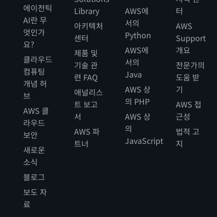
에이전틱
Library
AWS에
터
AI란 무
서의
아키텍처
AWS
엇인가
Python
센터
Support
요?
AWS에
개요
제품 및
클라우드
서의
기술 관
전문가의
컴퓨팅
Java
련 FAQ
도움 받
개념 허
AWS 상
기
애널리스
브
의 PHP
트 보고
AWS 접
AWS 클
서
AWS 상
근성
라우드
의
AWS 파
법적 고
보안
JavaScript
트너
지
새로운
소식
블로그
보도 자
료