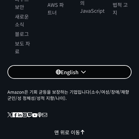
의
AWS 파
법적 고
보안
JavaScript
트너
지
새로운
소식
블로그
보도 자
료
English
Amazon은 기회 균등을 보장하는 기업입니다(소수/여성/장애/재향
군인/성 정체성/성적 지향/나이).
맨 위로 이동