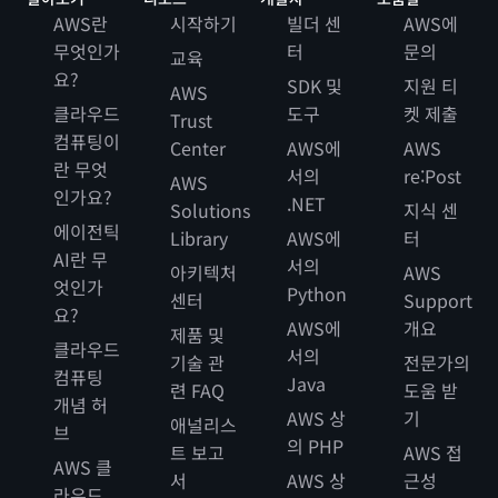
AWS란
시작하기
빌더 센
AWS에
무엇인가
터
문의
교육
요?
SDK 및
지원 티
AWS
클라우드
도구
켓 제출
Trust
컴퓨팅이
Center
AWS에
AWS
란 무엇
서의
re:Post
AWS
인가요?
.NET
Solutions
지식 센
에이전틱
Library
AWS에
터
AI란 무
서의
아키텍처
AWS
엇인가
Python
센터
Support
요?
AWS에
개요
제품 및
클라우드
서의
기술 관
전문가의
컴퓨팅
Java
련 FAQ
도움 받
개념 허
AWS 상
기
애널리스
브
의 PHP
트 보고
AWS 접
AWS 클
서
AWS 상
근성
라우드