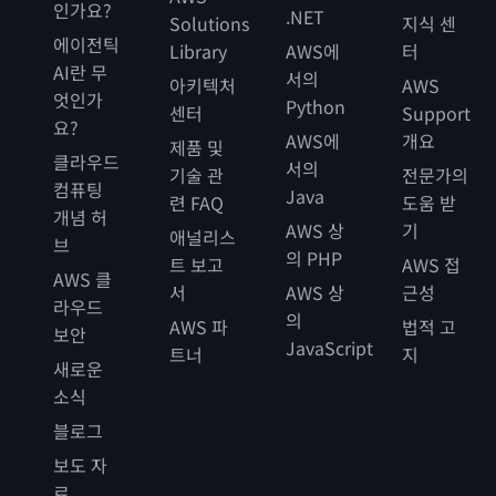
인가요?
.NET
Solutions
지식 센
에이전틱
Library
AWS에
터
AI란 무
서의
아키텍처
AWS
엇인가
Python
센터
Support
요?
AWS에
개요
제품 및
클라우드
서의
기술 관
전문가의
컴퓨팅
Java
련 FAQ
도움 받
개념 허
AWS 상
기
애널리스
브
의 PHP
트 보고
AWS 접
AWS 클
서
AWS 상
근성
라우드
의
AWS 파
법적 고
보안
JavaScript
트너
지
새로운
소식
블로그
보도 자
료