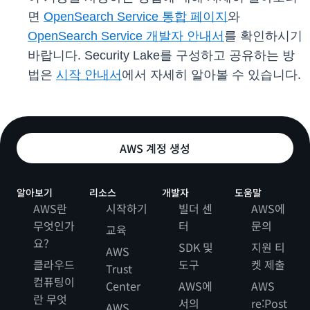
면
OpenSearch Service 통합 페이지
와
OpenSearch Service 개발자 안내서
를 확인하시기
바랍니다. Security Lake를 구성하고 공유하는 방
법은
시작 안내서
에서 자세히 알아볼 수 있습니다.
AWS 계정 생성
알아보기
리소스
개발자
도움말
AWS란
시작하기
빌더 센
AWS에
무엇인가
터
문의
교육
요?
SDK 및
지원 티
AWS
클라우드
도구
켓 제출
Trust
컴퓨팅이
Center
AWS에
AWS
란 무엇
서의
re:Post
AWS