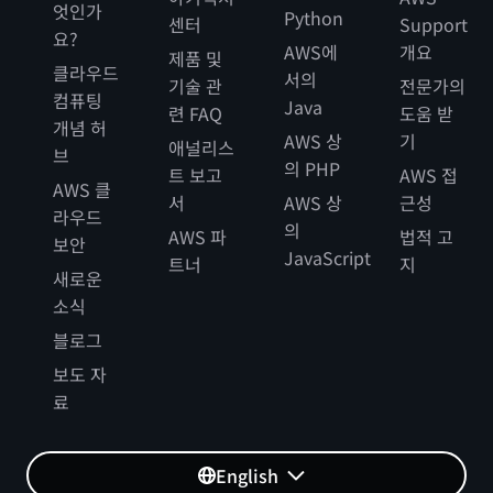
엇인가
Python
센터
Support
요?
AWS에
개요
제품 및
클라우드
서의
기술 관
전문가의
컴퓨팅
Java
련 FAQ
도움 받
개념 허
AWS 상
기
애널리스
브
의 PHP
트 보고
AWS 접
AWS 클
서
AWS 상
근성
라우드
의
AWS 파
법적 고
보안
JavaScript
트너
지
새로운
소식
블로그
보도 자
료
English