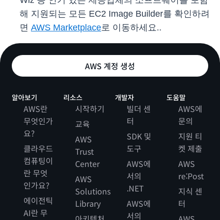
Wiz 등 인기 있는 제공업체의 소프트웨어를 포함
해 지원되는 모든 EC2 Image Builder를 확인하려
면
AWS Marketplace
로 이동하세요..
AWS 계정 생성
알아보기
리소스
개발자
도움말
AWS란
시작하기
빌더 센
AWS에
무엇인가
터
문의
교육
요?
SDK 및
지원 티
AWS
클라우드
도구
켓 제출
Trust
컴퓨팅이
Center
AWS에
AWS
란 무엇
서의
re:Post
AWS
인가요?
.NET
Solutions
지식 센
에이전틱
Library
AWS에
터
AI란 무
서의
아키텍처
AWS