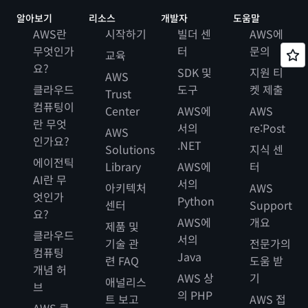
알아보기
리소스
개발자
도움말
AWS란
시작하기
빌더 센
AWS에
무엇인가
터
문의
교육
요?
SDK 및
지원 티
AWS
클라우드
도구
켓 제출
Trust
컴퓨팅이
Center
AWS에
AWS
란 무엇
서의
re:Post
AWS
인가요?
.NET
Solutions
지식 센
에이전틱
Library
AWS에
터
AI란 무
서의
아키텍처
AWS
엇인가
Python
센터
Support
요?
AWS에
개요
제품 및
클라우드
서의
기술 관
전문가의
컴퓨팅
Java
련 FAQ
도움 받
개념 허
AWS 상
기
애널리스
브
의 PHP
트 보고
AWS 접