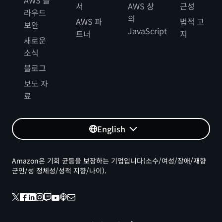
AWS 클
서
AWS 상
근성
라우드
의
AWS 파
법적 고
보안
JavaScript
트너
지
새로운
소식
블로그
보도 자
료
English
Amazon은 기회 균등을 보장하는 기업입니다(소수/여성/장애/재향
군인/성 정체성/성적 지향/나이).