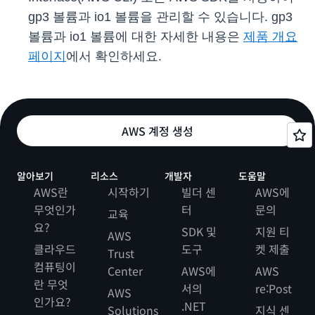
gp3 볼륨과 io1 볼륨을 관리할 수 있습니다. gp3
볼륨과 io1 볼륨에 대한 자세한 내용은
제품 개요
페이지
에서 확인하세요.
AWS 계정 생성
알아보기
리소스
개발자
도움말
AWS란
시작하기
빌더 센
AWS에
무엇인가
터
문의
교육
요?
SDK 및
지원 티
AWS
클라우드
도구
켓 제출
Trust
컴퓨팅이
Center
AWS에
AWS
란 무엇
서의
re:Post
AWS
인가요?
.NET
Solutions
지식 센