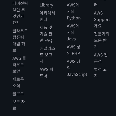
에이전틱
Library
AWS에
터
AI란 무
서의
아키텍처
AWS
엇인가
Python
센터
Support
요?
AWS에
개요
제품 및
클라우드
서의
기술 관
전문가의
컴퓨팅
Java
련 FAQ
도움 받
개념 허
AWS 상
기
애널리스
브
의 PHP
트 보고
AWS 접
AWS 클
서
AWS 상
근성
라우드
의
AWS 파
법적 고
보안
JavaScript
트너
지
새로운
소식
블로그
보도 자
료