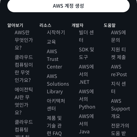
AWS 계정 생성
알아보기
리소스
개발자
도움말
AWS란
시작하기
빌더 센
AWS에
무엇인가
터
문의
교육
요?
SDK 및
지원 티
AWS
클라우드
도구
켓 제출
Trust
컴퓨팅이
Center
AWS에
AWS
란 무엇
서의
re:Post
AWS
인가요?
.NET
Solutions
지식 센
에이전틱
Library
AWS에
터
AI란 무
서의
아키텍처
AWS
엇인가
Python
센터
Support
요?
AWS에
개요
제품 및
클라우드
서의
기술 관
전문가의
컴퓨팅
Java
련 FAQ
도움 받