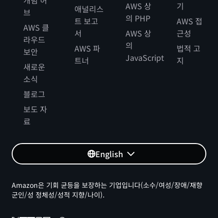
개념 허
AWS 상
기
애널리스
브
의 PHP
트 보고
AWS 접
AWS 클
서
AWS 상
근성
라우드
의
AWS 파
법적 고
보안
JavaScript
트너
지
새로운
소식
블로그
보도 자
료
English
Amazon은 기회 균등을 보장하는 기업입니다(소수/여성/장애/재향
군인/성 정체성/성적 지향/나이).