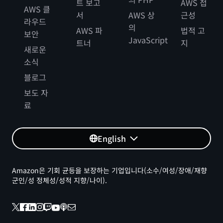
트 보고
AWS 접
AWS 클
서
AWS 상
근성
라우드
의
AWS 파
법적 고
보안
JavaScript
트너
지
새로운
소식
블로그
보도 자
료
English
Amazon은 기회 균등을 보장하는 기업입니다(소수/여성/장애/재향
군인/성 정체성/성적 지향/나이).