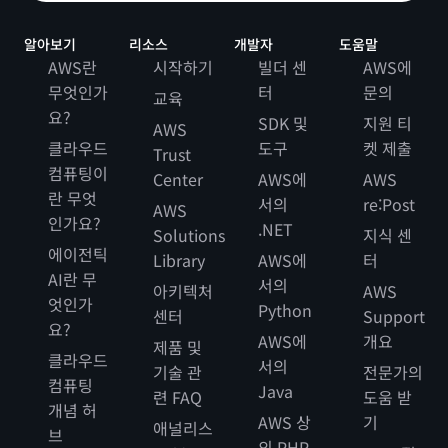
알아보기
리소스
개발자
도움말
AWS란
시작하기
빌더 센
AWS에
무엇인가
터
문의
교육
요?
SDK 및
지원 티
AWS
클라우드
도구
켓 제출
Trust
컴퓨팅이
Center
AWS에
AWS
란 무엇
서의
re:Post
AWS
인가요?
.NET
Solutions
지식 센
에이전틱
Library
AWS에
터
AI란 무
서의
아키텍처
AWS
엇인가
Python
센터
Support
요?
AWS에
개요
제품 및
클라우드
서의
기술 관
전문가의
컴퓨팅
Java
련 FAQ
도움 받
개념 허
AWS 상
기
애널리스
브
의 PHP