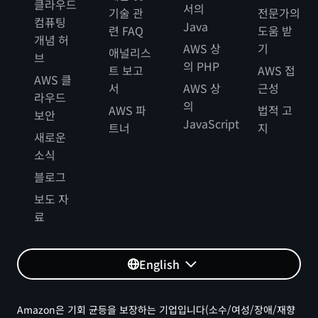
클라우드
서의
기술 관
전문가의
컴퓨팅
Java
련 FAQ
도움 받
개념 허
AWS 상
기
애널리스
브
의 PHP
트 보고
AWS 접
AWS 클
서
AWS 상
근성
라우드
의
AWS 파
법적 고
보안
JavaScript
트너
지
새로운
소식
블로그
보도 자
료
English
Amazon은 기회 균등을 보장하는 기업입니다(소수/여성/장애/재향