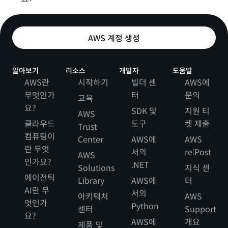
AWS 계정 생성
알아보기
리소스
개발자
도움말
AWS란
시작하기
빌더 센
AWS에
무엇인가
터
문의
교육
요?
SDK 및
지원 티
AWS
클라우드
도구
켓 제출
Trust
컴퓨팅이
Center
AWS에
AWS
란 무엇
서의
re:Post
AWS
인가요?
.NET
Solutions
지식 센
에이전틱
Library
AWS에
터
AI란 무
서의
아키텍처
AWS
엇인가
Python
센터
Support
요?
AWS에
개요
제품 및