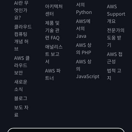
AI란 무
서의
아키텍처
AWS
엇인가
Python
센터
Support
요?
AWS에
개요
제품 및
클라우드
서의
기술 관
전문가의
컴퓨팅
Java
련 FAQ
도움 받
개념 허
AWS 상
기
애널리스
브
의 PHP
트 보고
AWS 접
AWS 클
서
AWS 상
근성
라우드
의
AWS 파
법적 고
보안
JavaScript
트너
지
새로운
소식
블로그
보도 자
료