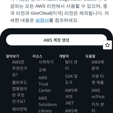
공되는 모든 AWS 리전에서 사용할 수 있으며, 중
국 리전과 GovCloud(미국) 리전은 제외됩니다. 자
세한 내용은
설명서
를 참조하세요.
AWS 계정 생성
알아보기
리소스
개발자
도움말
AWS란
시작하기
빌더 센
AWS에
무엇인가
터
문의
교육
요?
SDK 및
지원 티
AWS
클라우드
도구
켓 제출
Trust
컴퓨팅이
Center
AWS에
AWS
란 무엇
서의
re:Post
AWS
인가요?
.NET
Solutions
지식 센
에이전틱
Library
AWS에
터