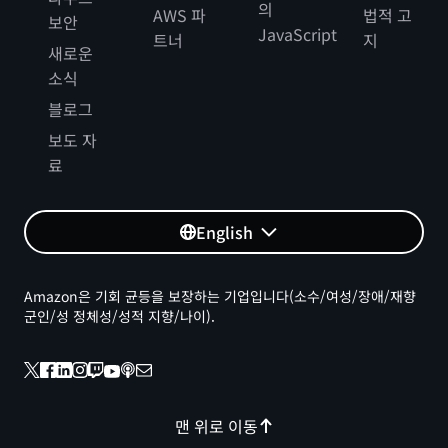
의
AWS 파
법적 고
보안
JavaScript
트너
지
새로운
소식
블로그
보도 자
료
English
Amazon은 기회 균등을 보장하는 기업입니다(소수/여성/장애/재향
군인/성 정체성/성적 지향/나이).
맨 위로 이동