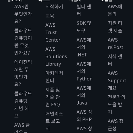
AWS란
시작하기
빌더 센
AWS에
무엇인가
터
문의
교육
요?
SDK 및
지원 티
AWS
클라우드
도구
켓 제출
Trust
컴퓨팅이
Center
AWS에
AWS
란 무엇
서의
re:Post
AWS
인가요?
.NET
Solutions
지식 센
에이전틱
Library
AWS에
터
AI란 무
서의
아키텍처
AWS
엇인가
Python
센터
Support
요?
AWS에
개요
제품 및
클라우드
서의
기술 관
전문가의
컴퓨팅
Java
련 FAQ
도움 받
개념 허
AWS 상
기
애널리스
브
의 PHP
트 보고
AWS 접
AWS 클
서
AWS 상
근성
라우드