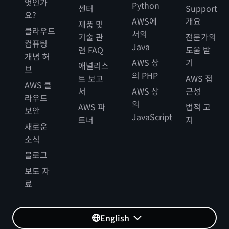
엇인가
Python
센터
Support
요?
AWS에
개요
제품 및
클라우드
서의
기술 관
전문가의
컴퓨팅
Java
련 FAQ
도움 받
개념 허
AWS 상
기
애널리스
브
의 PHP
트 보고
AWS 접
AWS 클
서
AWS 상
근성
라우드
의
AWS 파
법적 고
보안
JavaScript
트너
지
새로운
소식
블로그
보도 자
료
English