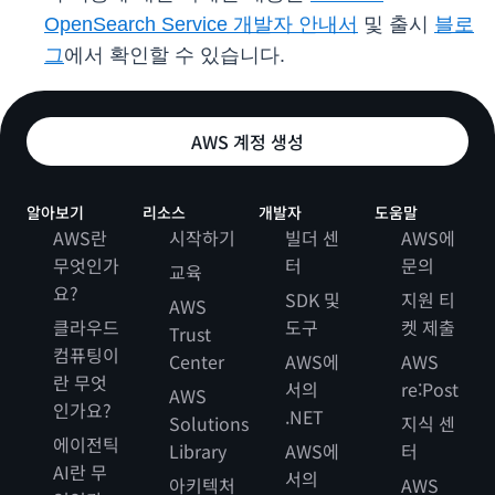
OpenSearch Service 개발자 안내서
및 출시
블로
그
에서 확인할 수 있습니다.
AWS 계정 생성
알아보기
리소스
개발자
도움말
AWS란
시작하기
빌더 센
AWS에
무엇인가
터
문의
교육
요?
SDK 및
지원 티
AWS
클라우드
도구
켓 제출
Trust
컴퓨팅이
Center
AWS에
AWS
란 무엇
서의
re:Post
AWS
인가요?
.NET
Solutions
지식 센
에이전틱
Library
AWS에
터
AI란 무
서의
아키텍처
AWS