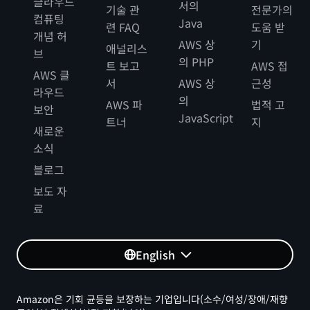
클라우드
서의
기술 관
전문가의
컴퓨팅
Java
련 FAQ
도움 받
개념 허
AWS 상
기
애널리스
브
의 PHP
트 보고
AWS 접
AWS 클
서
AWS 상
근성
라우드
의
AWS 파
법적 고
보안
JavaScript
트너
지
새로운
소식
블로그
보도 자
료
English
Amazon은 기회 균등을 보장하는 기업입니다(소수/여성/장애/재향