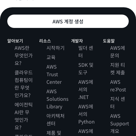
AWS 계정 생성
알아보기
리소스
개발자
도움말
AWS란
시작하기
빌더 센
AWS에
무엇인가
터
문의
교육
요?
SDK 및
지원 티
AWS
클라우드
도구
켓 제출
Trust
컴퓨팅이
Center
AWS에
AWS
란 무엇
서의
re:Post
AWS
인가요?
.NET
Solutions
지식 센
에이전틱
Library
AWS에
터
AI란 무
서의
아키텍처
AWS
엇인가
Python
센터
Support
요?
AWS에
개요
제품 및