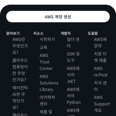
AWS 계정 생성
알아보기
리소스
개발자
도움말
AWS란
시작하기
빌더 센
AWS에
무엇인가
터
문의
교육
요?
SDK 및
지원 티
AWS
클라우드
도구
켓 제출
Trust
컴퓨팅이
Center
AWS에
AWS
란 무엇
서의
re:Post
AWS
인가요?
.NET
Solutions
지식 센
에이전틱
Library
AWS에
터
AI란 무
서의
아키텍처
AWS
엇인가
Python
센터
Support
요?
AWS에
개요
제품 및
클라우드