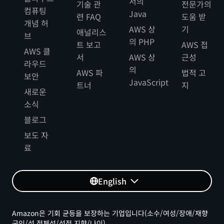
서의
기술 관
전문가의
컴퓨팅
Java
련 FAQ
도움 받
개념 허
AWS 상
기
애널리스
브
의 PHP
트 보고
AWS 접
AWS 클
서
AWS 상
근성
라우드
의
AWS 파
법적 고
보안
JavaScript
트너
지
새로운
소식
블로그
보도 자
료
English
Amazon은 기회 균등을 보장하는 기업입니다(소수/여성/장애/재향
군인/성 정체성/성적 지향/나이).