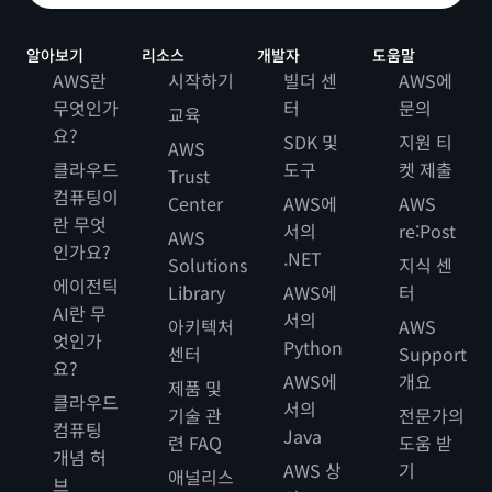
알아보기
리소스
개발자
도움말
AWS란
시작하기
빌더 센
AWS에
무엇인가
터
문의
교육
요?
SDK 및
지원 티
AWS
클라우드
도구
켓 제출
Trust
컴퓨팅이
Center
AWS에
AWS
란 무엇
서의
re:Post
AWS
인가요?
.NET
Solutions
지식 센
에이전틱
Library
AWS에
터
AI란 무
서의
아키텍처
AWS
엇인가
Python
센터
Support
요?
AWS에
개요
제품 및
클라우드
서의
기술 관
전문가의
컴퓨팅
Java
련 FAQ
도움 받
개념 허
AWS 상
기
애널리스
브