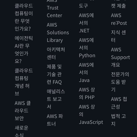
클라우드
도구
켓 제출
Trust
컴퓨팅이
Center
AWS에
AWS
란 무엇
서의
re:Post
AWS
인가요?
.NET
Solutions
지식 센
에이전틱
Library
AWS에
터
AI란 무
서의
아키텍처
AWS
엇인가
Python
센터
Support
요?
AWS에
개요
제품 및
클라우드
서의
기술 관
전문가의
컴퓨팅
Java
련 FAQ
도움 받
개념 허
AWS 상
기
애널리스
브
의 PHP
트 보고
AWS 접
AWS 클
서
AWS 상
근성
라우드
의
AWS 파
법적 고
보안
JavaScript
트너
지
새로운
소식