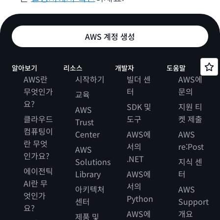
AWS 계정 생성
알아보기
리소스
개발자
도움말
AWS란
시작하기
빌더 센
AWS에
무엇인가
터
문의
교육
요?
SDK 및
지원 티
AWS
클라우드
도구
켓 제출
Trust
컴퓨팅이
Center
AWS에
AWS
란 무엇
서의
re:Post
AWS
인가요?
.NET
Solutions
지식 센
에이전틱
Library
AWS에
터
AI란 무
서의
아키텍처
AWS
엇인가
Python
센터
Support
요?
AWS에
개요
제품 및