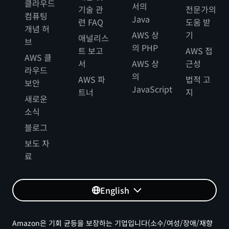
클라우드
서의
기술 관
전문가의
컴퓨팅
Java
련 FAQ
도움 받
개념 허
AWS 상
기
애널리스
브
의 PHP
트 보고
AWS 접
AWS 클
서
AWS 상
근성
라우드
의
AWS 파
법적 고
보안
JavaScript
트너
지
새로운
소식
블로그
보도 자
료
English
Amazon은 기회 균등을 보장하는 기업입니다(소수/여성/장애/재향