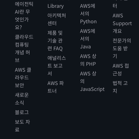
에이전틱
Library
AWS에
터
AI란 무
서의
아키텍처
AWS
엇인가
Python
센터
Support
요?
AWS에
개요
제품 및
클라우드
서의
기술 관
전문가의
컴퓨팅
Java
련 FAQ
도움 받
개념 허
AWS 상
기
애널리스
브
의 PHP
트 보고
AWS 접
AWS 클
서
AWS 상
근성
라우드
의
AWS 파
법적 고
보안
JavaScript
트너
지
새로운
소식
블로그
보도 자
료