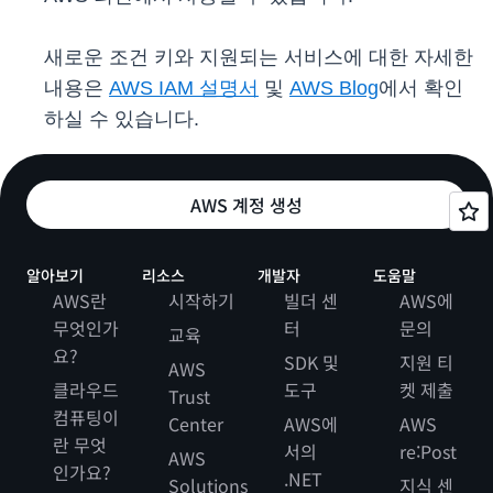
새로운 조건 키와 지원되는 서비스에 대한 자세한
내용은
AWS IAM 설명서
및
AWS Blog
에서 확인
하실 수 있습니다.
AWS 계정 생성
알아보기
리소스
개발자
도움말
AWS란
시작하기
빌더 센
AWS에
무엇인가
터
문의
교육
요?
SDK 및
지원 티
AWS
클라우드
도구
켓 제출
Trust
컴퓨팅이
Center
AWS에
AWS
란 무엇
서의
re:Post
AWS
인가요?
.NET
Solutions
지식 센