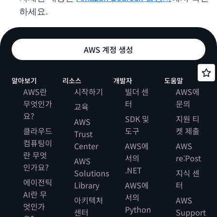
하세요.
AWS 계정 생성
알아보기
리소스
개발자
도움말
AWS란
시작하기
빌더 센
AWS에
무엇인가
터
문의
교육
요?
SDK 및
지원 티
AWS
클라우드
도구
켓 제출
Trust
컴퓨팅이
Center
AWS에
AWS
란 무엇
서의
re:Post
AWS
인가요?
.NET
Solutions
지식 센
에이전틱
Library
AWS에
터
AI란 무
서의
아키텍처
AWS
엇인가
Python
센터
Support