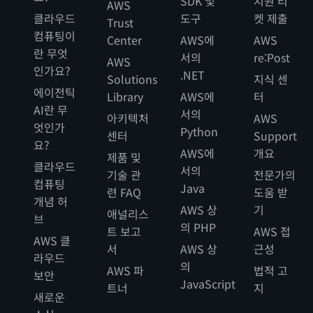
SDK 및
지원 티
AWS
클라우드
도구
켓 제출
Trust
컴퓨팅이
Center
AWS에
AWS
란 무엇
서의
re:Post
AWS
인가요?
.NET
Solutions
지식 센
에이전틱
Library
AWS에
터
AI란 무
서의
아키텍처
AWS
엇인가
Python
센터
Support
요?
AWS에
개요
제품 및
클라우드
서의
기술 관
전문가의
컴퓨팅
Java
련 FAQ
도움 받
개념 허
AWS 상
기
애널리스
브
의 PHP
트 보고
AWS 접
AWS 클
서
AWS 상
근성
라우드
의
AWS 파
법적 고
보안
JavaScript
트너
지
새로운