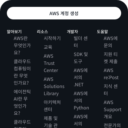
AWS 계정 생성
알아보기
리소스
개발자
도움말
AWS란
시작하기
빌더 센
AWS에
무엇인가
터
문의
교육
요?
SDK 및
지원 티
AWS
클라우드
도구
켓 제출
Trust
컴퓨팅이
Center
AWS에
AWS
란 무엇
서의
re:Post
AWS
인가요?
.NET
Solutions
지식 센
에이전틱
Library
AWS에
터
AI란 무
서의
아키텍처
AWS
엇인가
Python
센터
Support
요?
AWS에
개요
제품 및
클라우드
서의
기술 관
전문가의