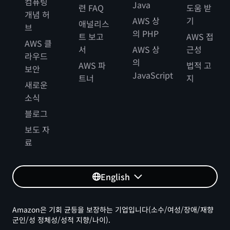
컴퓨팅
Java
련 FAQ
도움 받
개념 허
AWS 상
기
애널리스
브
의 PHP
트 보고
AWS 접
AWS 클
서
AWS 상
근성
라우드
의
AWS 파
법적 고
보안
JavaScript
트너
지
새로운
소식
블로그
보도 자
료
English
Amazon은 기회 균등을 보장하는 기업입니다(소수/여성/장애/재향
군인/성 정체성/성적 지향/나이).