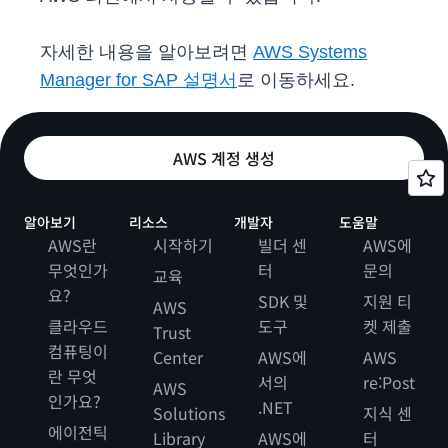
자세한 내용을 알아보려면
AWS Systems
Manager for SAP 설명서
로 이동하세요.
AWS 계정 생성
알아보기
리소스
개발자
도움말
AWS란
시작하기
빌더 센
AWS에
무엇인가
터
문의
교육
요?
SDK 및
지원 티
AWS
클라우드
도구
켓 제출
Trust
컴퓨팅이
Center
AWS에
AWS
란 무엇
서의
re:Post
AWS
인가요?
.NET
Solutions
지식 센
에이전틱
Library
AWS에
터