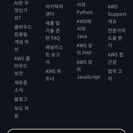
AI란 무
서의
아키텍처
AWS
엇인가
Python
센터
Support
요?
AWS에
개요
제품 및
클라우드
서의
기술 관
전문가의
컴퓨팅
Java
련 FAQ
도움 받
개념 허
AWS 상
기
애널리스
브
의 PHP
트 보고
AWS 접
AWS 클
서
AWS 상
근성
라우드
의
AWS 파
법적 고
보안
JavaScript
트너
지
새로운
소식
블로그
보도 자
료