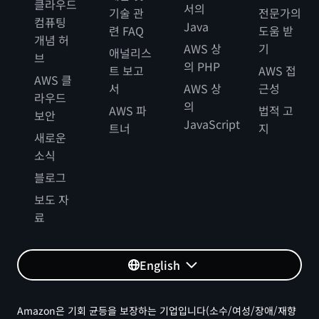
클라우드
서의
기술 관
전문가의
컴퓨팅
Java
련 FAQ
도움 받
개념 허
AWS 상
기
애널리스
브
의 PHP
트 보고
AWS 접
AWS 클
서
AWS 상
근성
라우드
의
AWS 파
법적 고
보안
JavaScript
트너
지
새로운
소식
블로그
보도 자
료
English
Amazon은 기회 균등을 보장하는 기업입니다(소수/여성/장애/재향