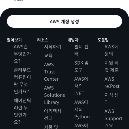
AWS 계정 생성
알아보기
리소스
개발자
도움말
AWS란
시작하기
빌더 센
AWS에
무엇인가
터
문의
교육
요?
SDK 및
지원 티
AWS
클라우드
도구
켓 제출
Trust
컴퓨팅이
Center
AWS에
AWS
란 무엇
서의
re:Post
AWS
인가요?
.NET
Solutions
지식 센
에이전틱
Library
AWS에
터
AI란 무
서의
아키텍처
AWS
엇인가
Python
센터
Support
요?
AWS에
개요
제품 및