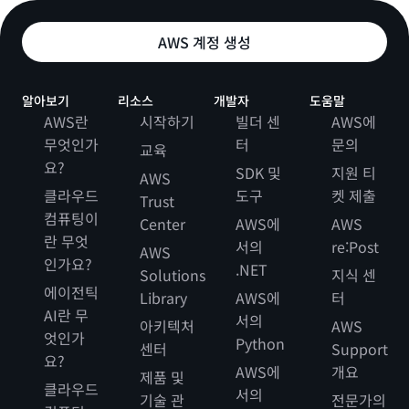
AWS 계정 생성
알아보기
리소스
개발자
도움말
AWS란
시작하기
빌더 센
AWS에
무엇인가
터
문의
교육
요?
SDK 및
지원 티
AWS
클라우드
도구
켓 제출
Trust
컴퓨팅이
Center
AWS에
AWS
란 무엇
서의
re:Post
AWS
인가요?
.NET
Solutions
지식 센
에이전틱
Library
AWS에
터
AI란 무
서의
아키텍처
AWS
엇인가
Python
센터
Support
요?
AWS에
개요
제품 및
클라우드
서의
기술 관
전문가의