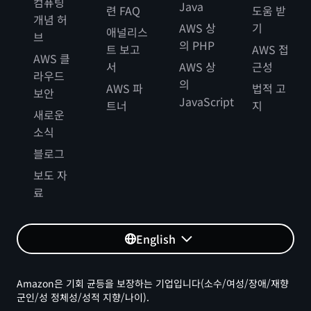
컴퓨팅
Java
련 FAQ
도움 받
개념 허
AWS 상
기
애널리스
브
의 PHP
트 보고
AWS 접
AWS 클
서
AWS 상
근성
라우드
의
AWS 파
법적 고
보안
JavaScript
트너
지
새로운
소식
블로그
보도 자
료
English
Amazon은 기회 균등을 보장하는 기업입니다(소수/여성/장애/재향
군인/성 정체성/성적 지향/나이).