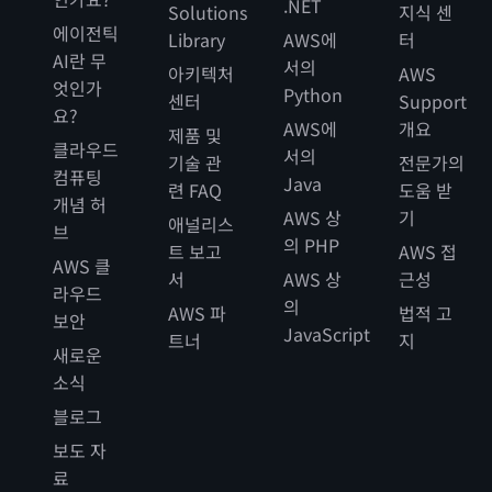
.NET
Solutions
지식 센
에이전틱
Library
AWS에
터
AI란 무
서의
아키텍처
AWS
엇인가
Python
센터
Support
요?
AWS에
개요
제품 및
클라우드
서의
기술 관
전문가의
컴퓨팅
Java
련 FAQ
도움 받
개념 허
AWS 상
기
애널리스
브
의 PHP
트 보고
AWS 접
AWS 클
서
AWS 상
근성
라우드
의
AWS 파
법적 고
보안
JavaScript
트너
지
새로운
소식
블로그
보도 자
료