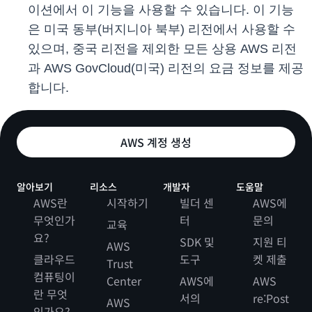
이션에서 이 기능을 사용할 수 있습니다. 이 기능
은 미국 동부(버지니아 북부) 리전에서 사용할 수
있으며, 중국 리전을 제외한 모든 상용 AWS 리전
과 AWS GovCloud(미국) 리전의 요금 정보를 제공
합니다.
AWS 계정 생성
알아보기
리소스
개발자
도움말
AWS란
시작하기
빌더 센
AWS에
무엇인가
터
문의
교육
요?
SDK 및
지원 티
AWS
클라우드
도구
켓 제출
Trust
컴퓨팅이
Center
AWS에
AWS
란 무엇
서의
re:Post
AWS
인가요?