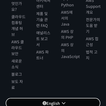
아키텍처
AWS
엇인가
Python
센터
Support
요?
AWS에
개요
제품 및
클라우드
서의
기술 관
전문가의
컴퓨팅
Java
련 FAQ
도움 받
개념 허
AWS 상
기
애널리스
브
의 PHP
트 보고
AWS 접
AWS 클
서
AWS 상
근성
라우드
의
AWS 파
법적 고
보안
JavaScript
트너
지
새로운
소식
블로그
보도 자
료
English