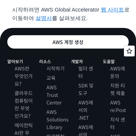
시작하려면 AWS Global Accelerator
웹 사이트
로
이동하여
설명서
를 살펴보세요.
AWS 계정 생성
알아보기
리소스
개발자
도움말
AWS란
시작하기
빌더 센
AWS에
무엇인가
터
문의
교육
요?
SDK 및
지원 티
AWS
클라우드
도구
켓 제출
Trust
컴퓨팅이
Center
AWS에
AWS
란 무엇
서의
re:Post
AWS
인가요?
.NET
Solutions
지식 센
에이전틱
Library
AWS에
터
AI란 무
서의