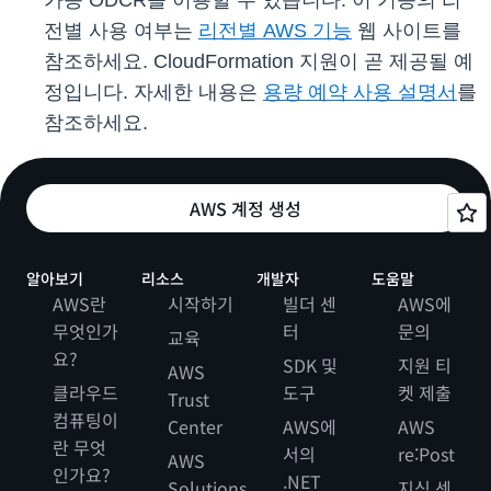
가능 ODCR을 이용할 수 있습니다. 이 기능의 리
전별 사용 여부는
리전별 AWS 기능
웹 사이트를
참조하세요. CloudFormation 지원이 곧 제공될 예
정입니다. 자세한 내용은
용량 예약 사용 설명서
를
참조하세요.
AWS 계정 생성
알아보기
리소스
개발자
도움말
AWS란
시작하기
빌더 센
AWS에
무엇인가
터
문의
교육
요?
SDK 및
지원 티
AWS
클라우드
도구
켓 제출
Trust
컴퓨팅이
Center
AWS에
AWS
란 무엇
서의
re:Post
AWS
인가요?
.NET
Solutions
지식 센