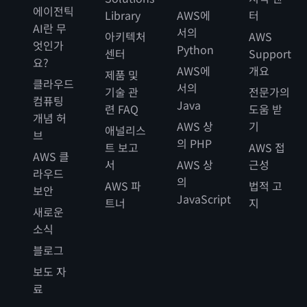
에이전틱
Library
AWS에
터
AI란 무
서의
아키텍처
AWS
엇인가
Python
센터
Support
요?
AWS에
개요
제품 및
클라우드
서의
기술 관
전문가의
컴퓨팅
Java
련 FAQ
도움 받
개념 허
AWS 상
기
애널리스
브
의 PHP
트 보고
AWS 접
AWS 클
서
AWS 상
근성
라우드
의
AWS 파
법적 고
보안
JavaScript
트너
지
새로운
소식
블로그
보도 자
료