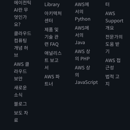
에이전틱
Library
AWS에
터
AI란 무
서의
아키텍처
AWS
엇인가
Python
센터
Support
요?
AWS에
개요
제품 및
클라우드
서의
기술 관
전문가의
컴퓨팅
Java
련 FAQ
도움 받
개념 허
AWS 상
기
애널리스
브
의 PHP
트 보고
AWS 접
AWS 클
서
AWS 상
근성
라우드
의
AWS 파
법적 고
보안
JavaScript
트너
지
새로운
소식
블로그
보도 자
료