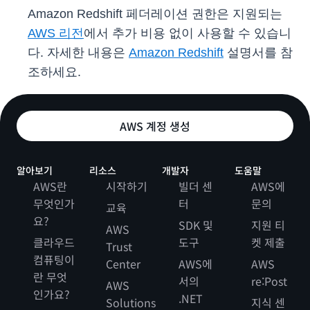
Amazon Redshift 페더레이션 권한은 지원되는
AWS 리전
에서 추가 비용 없이 사용할 수 있습니
다. 자세한 내용은
Amazon Redshift
설명서를 참
조하세요.
AWS 계정 생성
알아보기
리소스
개발자
도움말
AWS란
시작하기
빌더 센
AWS에
무엇인가
터
문의
교육
요?
SDK 및
지원 티
AWS
클라우드
도구
켓 제출
Trust
컴퓨팅이
Center
AWS에
AWS
란 무엇
서의
re:Post
AWS
인가요?
.NET
Solutions
지식 센