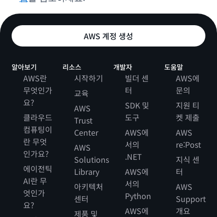
AWS 계정 생성
알아보기
리소스
개발자
도움말
AWS란
시작하기
빌더 센
AWS에
무엇인가
터
문의
교육
요?
SDK 및
지원 티
AWS
클라우드
도구
켓 제출
Trust
컴퓨팅이
Center
AWS에
AWS
란 무엇
서의
re:Post
AWS
인가요?
.NET
Solutions
지식 센
에이전틱
Library
AWS에
터
AI란 무
서의
아키텍처
AWS
엇인가
Python
센터
Support
요?
AWS에
개요
제품 및