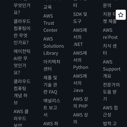
무엇인가
터
문의
교육
요?
SDK 및
지원 티
AWS
클라우드
도구
켓 제출
Trust
컴퓨팅이
Center
AWS에
AWS
란 무엇
서의
re:Post
AWS
인가요?
.NET
Solutions
지식 센
에이전틱
Library
AWS에
터
AI란 무
서의
아키텍처
AWS
엇인가
Python
센터
Support
요?
AWS에
개요
제품 및
클라우드
서의
기술 관
전문가의
컴퓨팅
Java
련 FAQ
도움 받
개념 허
AWS 상
기
애널리스
브
의 PHP
트 보고
AWS 접
AWS 클
서
AWS 상
근성
라우드
의
AWS 파
법적 고
보안