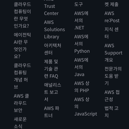
클라우드
도구
켓 제출
Trust
컴퓨팅이
Center
AWS에
AWS
란 무엇
서의
re:Post
AWS
인가요?
.NET
Solutions
지식 센
에이전틱
Library
AWS에
터
AI란 무
서의
아키텍처
AWS
엇인가
Python
센터
Support
요?
AWS에
개요
제품 및
클라우드
서의
기술 관
전문가의
컴퓨팅
Java
련 FAQ
도움 받
개념 허
AWS 상
기
애널리스
브
의 PHP
트 보고
AWS 접
AWS 클
서
AWS 상
근성
라우드
의
AWS 파
법적 고
보안
JavaScript
트너
지
새로운
소식