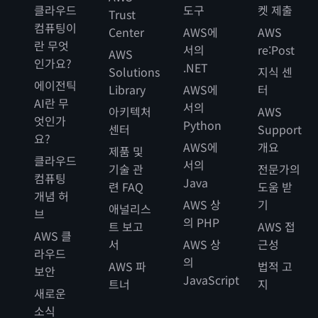
클라우드
도구
켓 제출
Trust
컴퓨팅이
Center
AWS에
AWS
란 무엇
서의
re:Post
AWS
인가요?
.NET
Solutions
지식 센
에이전틱
Library
AWS에
터
AI란 무
서의
아키텍처
AWS
엇인가
Python
센터
Support
요?
AWS에
개요
제품 및
클라우드
서의
기술 관
전문가의
컴퓨팅
Java
련 FAQ
도움 받
개념 허
AWS 상
기
애널리스
브
의 PHP
트 보고
AWS 접
AWS 클
서
AWS 상
근성
라우드
의
AWS 파
법적 고
보안
JavaScript
트너
지
새로운
소식