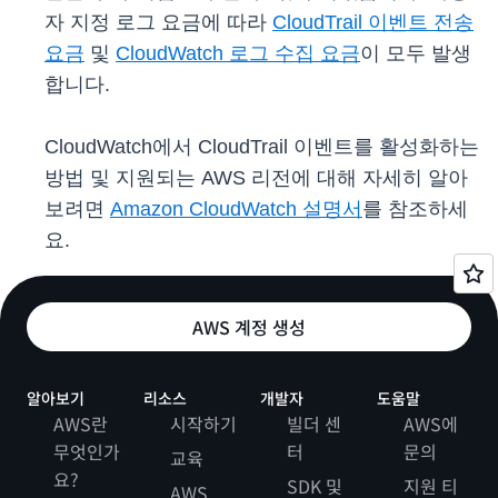
자 지정 로그 요금에 따라
CloudTrail 이벤트 전송
요금
및
CloudWatch 로그 수집 요금
이 모두 발생
합니다.
CloudWatch에서 CloudTrail 이벤트를 활성화하는
방법 및 지원되는 AWS 리전에 대해 자세히 알아
보려면
Amazon CloudWatch 설명서
를 참조하세
요.
AWS 계정 생성
알아보기
리소스
개발자
도움말
AWS란
시작하기
빌더 센
AWS에
무엇인가
터
문의
교육
요?
SDK 및
지원 티
AWS