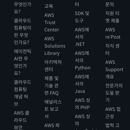
무엇인가
터
문의
교육
요?
SDK 및
지원 티
AWS
클라우드
도구
켓 제출
Trust
컴퓨팅이
Center
AWS에
AWS
란 무엇
서의
re:Post
AWS
인가요?
.NET
Solutions
지식 센
에이전틱
Library
AWS에
터
AI란 무
서의
아키텍처
AWS
엇인가
Python
센터
Support
요?
AWS에
개요
제품 및
클라우드
서의
기술 관
전문가의
컴퓨팅
Java
련 FAQ
도움 받
개념 허
AWS 상
기
애널리스
브
의 PHP
트 보고
AWS 접
AWS 클
서
AWS 상
근성
라우드
의
AWS 파
법적 고
보안