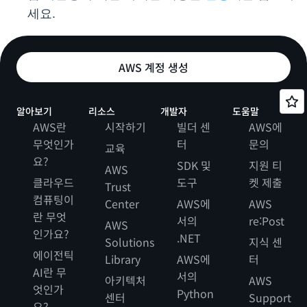
세요.
AWS 계정 생성
알아보기
리소스
개발자
도움말
AWS란
시작하기
빌더 센
AWS에
무엇인가
터
문의
교육
요?
SDK 및
지원 티
AWS
클라우드
도구
켓 제출
Trust
컴퓨팅이
Center
AWS에
AWS
란 무엇
서의
re:Post
AWS
인가요?
.NET
Solutions
지식 센
에이전틱
Library
AWS에
터
AI란 무
서의
아키텍처
AWS
엇인가
Python
센터
Support
요?