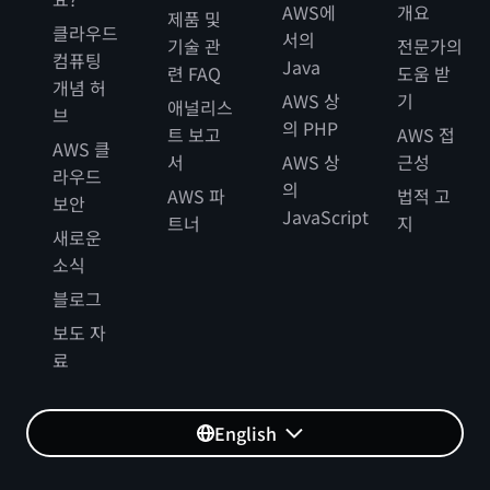
AWS에
개요
제품 및
클라우드
서의
기술 관
전문가의
컴퓨팅
Java
련 FAQ
도움 받
개념 허
AWS 상
기
애널리스
브
의 PHP
트 보고
AWS 접
AWS 클
서
AWS 상
근성
라우드
의
AWS 파
법적 고
보안
JavaScript
트너
지
새로운
소식
블로그
보도 자
료
English