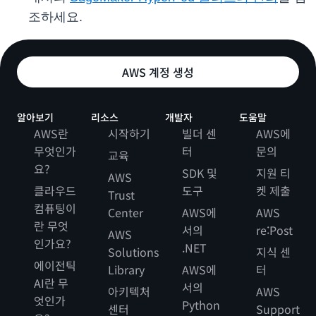
조하세요.
AWS 계정 생성
알아보기
리소스
개발자
도움말
AWS란
시작하기
빌더 센
AWS에
무엇인가
터
문의
교육
요?
SDK 및
지원 티
AWS
클라우드
도구
켓 제출
Trust
컴퓨팅이
Center
AWS에
AWS
란 무엇
서의
re:Post
AWS
인가요?
.NET
Solutions
지식 센
에이전틱
Library
AWS에
터
AI란 무
서의
아키텍처
AWS
엇인가
Python
센터
Support