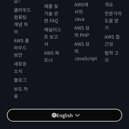
요?
AWS에
개요
제품 및
클라우드
서의
기술 관
전문가의
컴퓨팅
Java
련 FAQ
도움 받
개념 허
AWS 상
기
애널리스
브
의 PHP
트 보고
AWS 접
AWS 클
서
AWS 상
근성
라우드
의
AWS 파
법적 고
보안
JavaScript
트너
지
새로운
소식
블로그
보도 자
료
English