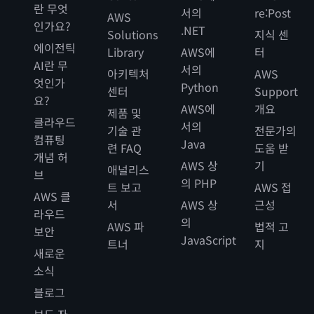
란 무엇
서의
re:Post
AWS
인가요?
.NET
Solutions
지식 센
에이전틱
Library
AWS에
터
AI란 무
서의
아키텍처
AWS
엇인가
Python
센터
Support
요?
AWS에
개요
제품 및
클라우드
서의
기술 관
전문가의
컴퓨팅
Java
련 FAQ
도움 받
개념 허
AWS 상
기
애널리스
브
의 PHP
트 보고
AWS 접
AWS 클
서
AWS 상
근성
라우드
의
AWS 파
법적 고
보안
JavaScript
트너
지
새로운
소식
블로그