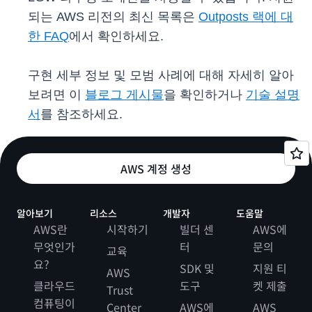
되는 AWS 리전의 최신 목록은
Outposts 랙에 대
한 FAQ
에서 확인하세요.
구현 세부 정보 및 모범 사례에 대해 자세히 알아
보려면 이
블로그 게시물
을 확인하거나
기술 설명
서
를 참조하세요.
AWS 계정 생성
알아보기
리소스
개발자
도움말
AWS란
시작하기
빌더 센
AWS에
무엇인가
터
문의
교육
요?
SDK 및
지원 티
AWS
클라우드
도구
켓 제출
Trust
컴퓨팅이
Center
AWS에
AWS