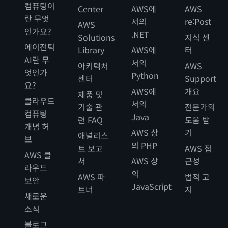
컴퓨팅이
Center
AWS에
AWS
란 무엇
서의
re:Post
AWS
인가요?
.NET
Solutions
지식 센
에이전틱
Library
AWS에
터
AI란 무
서의
아키텍처
AWS
엇인가
Python
센터
Support
요?
AWS에
개요
제품 및
클라우드
서의
기술 관
전문가의
컴퓨팅
Java
련 FAQ
도움 받
개념 허
AWS 상
기
애널리스
브
의 PHP
트 보고
AWS 접
AWS 클
서
AWS 상
근성
라우드
의
AWS 파
법적 고
보안
JavaScript
트너
지
새로운
소식
블로그