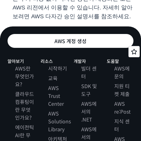
AWS 리전에서 이용할 수 있습니다. 자세히 알아
보려면 AWS 다자간 승인 설명서를 참조하세요.
AWS 계정 생성
알아보기
리소스
개발자
도움말
AWS란
시작하기
빌더 센
AWS에
무엇인가
터
문의
교육
요?
SDK 및
지원 티
AWS
클라우드
도구
켓 제출
Trust
컴퓨팅이
Center
AWS에
AWS
란 무엇
서의
re:Post
AWS
인가요?
.NET
Solutions
지식 센
에이전틱
Library
AWS에
터
AI란 무
서의
아키텍처
AWS