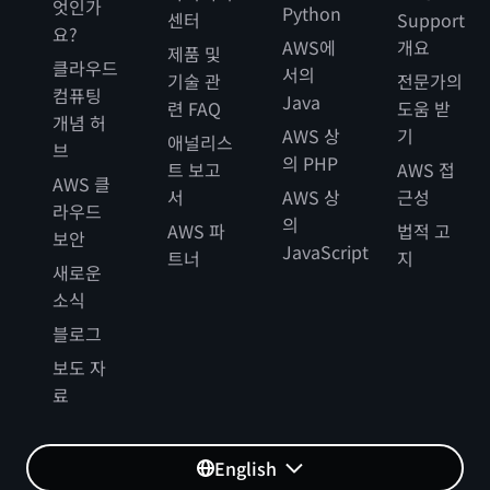
엇인가
Python
센터
Support
요?
AWS에
개요
제품 및
클라우드
서의
기술 관
전문가의
컴퓨팅
Java
련 FAQ
도움 받
개념 허
AWS 상
기
애널리스
브
의 PHP
트 보고
AWS 접
AWS 클
서
AWS 상
근성
라우드
의
AWS 파
법적 고
보안
JavaScript
트너
지
새로운
소식
블로그
보도 자
료
English