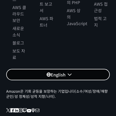
의 PHP
트 보고
AWS 접
AWS 클
서
AWS 상
근성
라우드
의
AWS 파
법적 고
보안
JavaScript
트너
지
새로운
소식
블로그
보도 자
료
English
Amazon은 기회 균등을 보장하는 기업입니다(소수/여성/장애/재향
군인/성 정체성/성적 지향/나이).