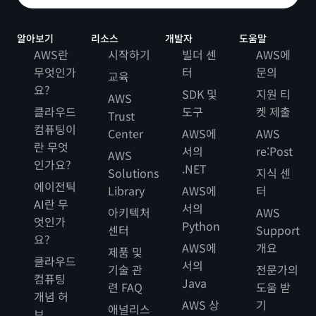
알아보기
리소스
개발자
도움말
AWS란
시작하기
빌더 센
AWS에
무엇인가
터
문의
교육
요?
SDK 및
지원 티
AWS
클라우드
도구
켓 제출
Trust
컴퓨팅이
Center
AWS에
AWS
란 무엇
서의
re:Post
AWS
인가요?
.NET
Solutions
지식 센
에이전틱
Library
AWS에
터
AI란 무
서의
아키텍처
AWS
엇인가
Python
센터
Support
요?
AWS에
개요
제품 및
클라우드
서의
기술 관
전문가의
컴퓨팅
Java
련 FAQ
도움 받
개념 허
AWS 상
기
애널리스
브