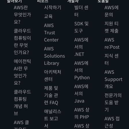
알아보기
리소스
개발자
도움말
AWS란
시작하기
빌더 센
AWS에
무엇인가
터
문의
교육
요?
SDK 및
지원 티
AWS
클라우드
도구
켓 제출
Trust
컴퓨팅이
Center
AWS에
AWS
란 무엇
서의
re:Post
AWS
인가요?
.NET
Solutions
지식 센
에이전틱
Library
AWS에
터
AI란 무
서의
아키텍처
AWS
엇인가
Python
센터
Support
요?
AWS에
개요
제품 및
클라우드
서의
기술 관
전문가의
컴퓨팅
Java
련 FAQ
도움 받
개념 허
AWS 상
기
애널리스
브
의 PHP
트 보고
AWS 접
AWS 클
서
AWS 상
근성