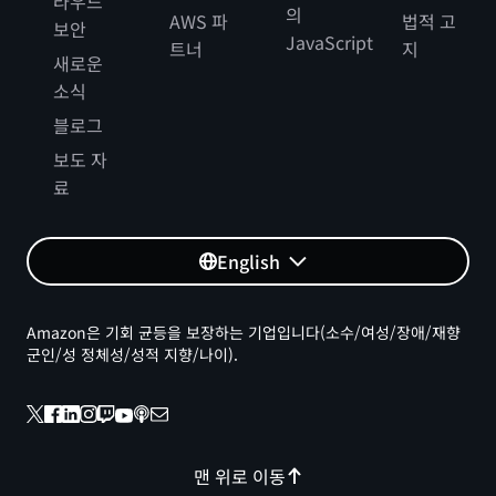
라우드
의
AWS 파
법적 고
보안
JavaScript
트너
지
새로운
소식
블로그
보도 자
료
English
Amazon은 기회 균등을 보장하는 기업입니다(소수/여성/장애/재향
군인/성 정체성/성적 지향/나이).
맨 위로 이동