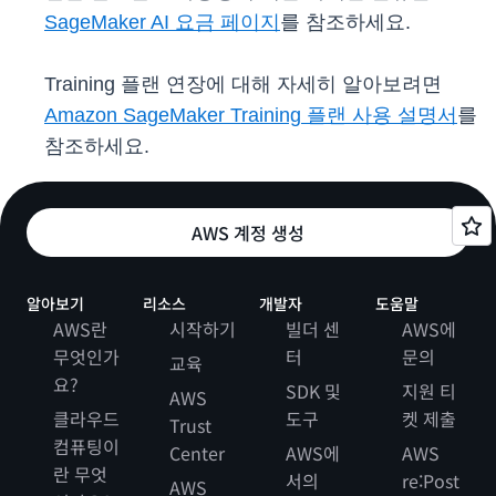
SageMaker AI 요금 페이지
를 참조하세요.
Training 플랜 연장에 대해 자세히 알아보려면
Amazon SageMaker Training 플랜 사용 설명서
를
참조하세요.
AWS 계정 생성
알아보기
리소스
개발자
도움말
AWS란
시작하기
빌더 센
AWS에
무엇인가
터
문의
교육
요?
SDK 및
지원 티
AWS
클라우드
도구
켓 제출
Trust
컴퓨팅이
Center
AWS에
AWS
란 무엇
서의
re:Post
AWS