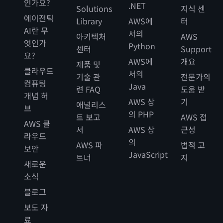
인가요?
.NET
Solutions
지식 센
에이전틱
Library
AWS에
터
AI란 무
서의
아키텍처
AWS
엇인가
Python
센터
Support
요?
AWS에
개요
제품 및
클라우드
서의
기술 관
전문가의
컴퓨팅
Java
련 FAQ
도움 받
개념 허
AWS 상
기
애널리스
브
의 PHP
트 보고
AWS 접
AWS 클
서
AWS 상
근성
라우드
의
AWS 파
법적 고
보안
JavaScript
트너
지
새로운
소식
블로그
보도 자
료