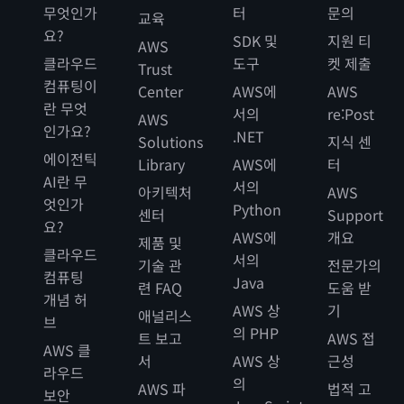
무엇인가
터
문의
교육
요?
SDK 및
지원 티
AWS
클라우드
도구
켓 제출
Trust
컴퓨팅이
Center
AWS에
AWS
란 무엇
서의
re:Post
AWS
인가요?
.NET
Solutions
지식 센
에이전틱
Library
AWS에
터
AI란 무
서의
아키텍처
AWS
엇인가
Python
센터
Support
요?
AWS에
개요
제품 및
클라우드
서의
기술 관
전문가의
컴퓨팅
Java
련 FAQ
도움 받
개념 허
AWS 상
기
애널리스
브
의 PHP
트 보고
AWS 접
AWS 클
서
AWS 상
근성
라우드
의
AWS 파
법적 고
보안