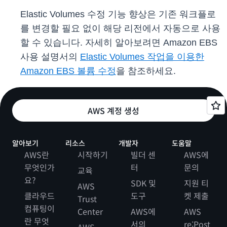
Elastic Volumes 수정 기능 향상은 기존 워크플로
를 변경할 필요 없이 해당 리전에서 자동으로 사용
할 수 있습니다. 자세히 알아보려면 Amazon EBS
사용 설명서의
Elastic Volumes 작업을 이용한
Amazon EBS 볼륨 수정
을 참조하세요.
AWS 계정 생성
알아보기
리소스
개발자
도움말
AWS란
시작하기
빌더 센
AWS에
무엇인가
터
문의
교육
요?
SDK 및
지원 티
AWS
클라우드
도구
켓 제출
Trust
컴퓨팅이
Center
AWS에
AWS
란 무엇
서의
re:Post