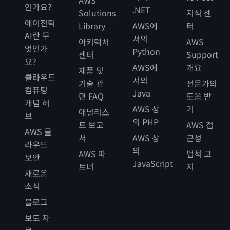
AWS
인가요?
.NET
Solutions
지식 센
에이전틱
Library
AWS에
터
AI란 무
서의
아키텍처
AWS
엇인가
Python
센터
Support
요?
AWS에
개요
제품 및
클라우드
서의
기술 관
전문가의
컴퓨팅
Java
련 FAQ
도움 받
개념 허
AWS 상
기
애널리스
브
의 PHP
트 보고
AWS 접
AWS 클
서
AWS 상
근성
라우드
의
AWS 파
법적 고
보안
JavaScript
트너
지
새로운
소식
블로그
보도 자