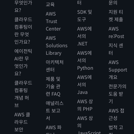
무엇인가
터
문의
교육
요?
SDK 및
지원 티
AWS
클라우드
도구
켓 제출
Trust
컴퓨팅이
Center
AWS에
AWS
란 무엇
서의
re:Post
AWS
인가요?
.NET
Solutions
지식 센
에이전틱
Library
AWS에
터
AI란 무
서의
아키텍처
AWS
엇인가
Python
센터
Support
요?
AWS에
개요
제품 및
클라우드
서의
기술 관
전문가의
컴퓨팅
Java
련 FAQ
도움 받
개념 허
AWS 상
기
애널리스
브
의 PHP
트 보고
AWS 접
AWS 클
서
AWS 상
근성
라우드
의
AWS 파
법적 고
보안
JavaScript