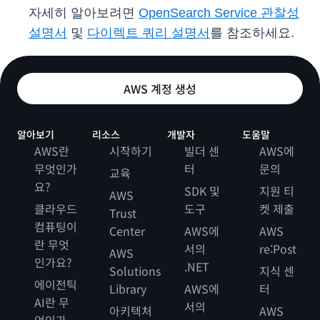
자세히 알아보려면
OpenSearch Service 관찰성
설명서
및
다이렉트 쿼리 설명서
를 참조하세요.
AWS 계정 생성
알아보기
리소스
개발자
도움말
AWS란
시작하기
빌더 센
AWS에
무엇인가
터
문의
교육
요?
SDK 및
지원 티
AWS
클라우드
도구
켓 제출
Trust
컴퓨팅이
Center
AWS에
AWS
란 무엇
서의
re:Post
AWS
인가요?
.NET
Solutions
지식 센
에이전틱
Library
AWS에
터
AI란 무
서의
아키텍처
AWS