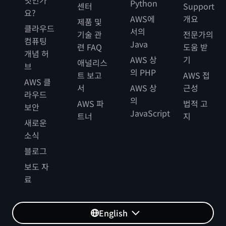
엇인가
Python
센터
Support
요?
AWS에
개요
제품 및
클라우드
서의
기술 관
전문가의
컴퓨팅
Java
련 FAQ
도움 받
개념 허
AWS 상
기
애널리스
브
의 PHP
트 보고
AWS 접
AWS 클
서
AWS 상
근성
라우드
의
AWS 파
법적 고
보안
JavaScript
트너
지
새로운
소식
블로그
보도 자
료
English