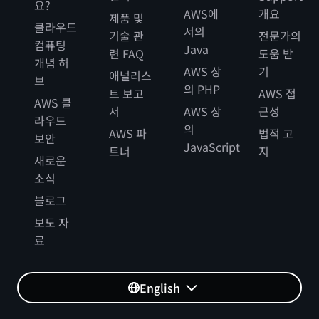
요?
AWS에
개요
제품 및
클라우드
서의
기술 관
전문가의
컴퓨팅
Java
련 FAQ
도움 받
개념 허
AWS 상
기
애널리스
브
의 PHP
트 보고
AWS 접
AWS 클
서
AWS 상
근성
라우드
의
AWS 파
법적 고
보안
JavaScript
트너
지
새로운
소식
블로그
보도 자
료
English