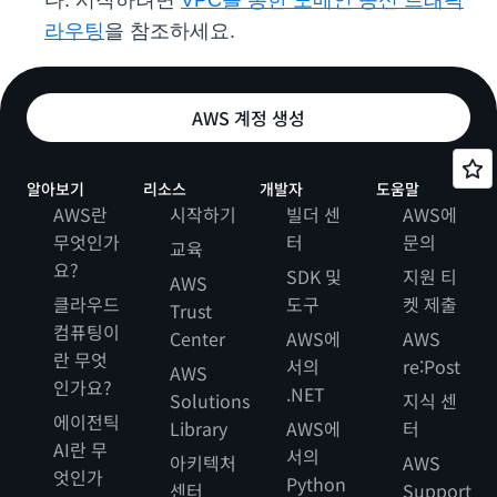
다. 시작하려면
VPC를 통한 도메인 송신 트래픽
라우팅
을 참조하세요.
AWS 계정 생성
알아보기
리소스
개발자
도움말
AWS란
시작하기
빌더 센
AWS에
무엇인가
터
문의
교육
요?
SDK 및
지원 티
AWS
클라우드
도구
켓 제출
Trust
컴퓨팅이
Center
AWS에
AWS
란 무엇
서의
re:Post
AWS
인가요?
.NET
Solutions
지식 센
에이전틱
Library
AWS에
터
AI란 무
서의
아키텍처
AWS
엇인가
Python
센터
Support