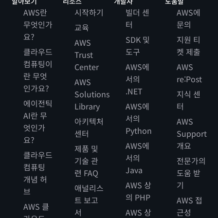
알아보기
리소스
개발자
도움말
AWS란
시작하기
빌더 센
AWS에
무엇인가
터
문의
교육
요?
SDK 및
지원 티
AWS
클라우드
도구
켓 제출
Trust
컴퓨팅이
Center
AWS에
AWS
란 무엇
서의
re:Post
AWS
인가요?
.NET
Solutions
지식 센
에이전틱
Library
AWS에
터
AI란 무
서의
아키텍처
AWS
엇인가
Python
센터
Support
요?
AWS에
개요
제품 및
클라우드
서의
기술 관
전문가의
컴퓨팅
Java
련 FAQ
도움 받
개념 허
AWS 상
기
애널리스
브
의 PHP
트 보고
AWS 접
AWS 클
서
AWS 상
근성