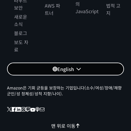
라우드
의
AWS 파
법적 고
보안
JavaScript
트너
지
새로운
소식
블로그
보도 자
료
English
Amazon은 기회 균등을 보장하는 기업입니다(소수/여성/장애/재향
군인/성 정체성/성적 지향/나이).
맨 위로 이동