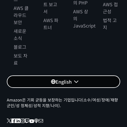
의 PHP
트 보고
AWS 접
AWS 클
서
AWS 상
근성
라우드
의
AWS 파
법적 고
보안
JavaScript
트너
지
새로운
소식
블로그
보도 자
료
English
Amazon은 기회 균등을 보장하는 기업입니다(소수/여성/장애/재향
군인/성 정체성/성적 지향/나이).