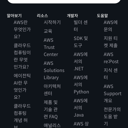
알아보기
리소스
개발자
도움말
AWS란
시작하기
빌더 센
AWS에
무엇인가
터
문의
교육
요?
SDK 및
지원 티
AWS
클라우드
도구
켓 제출
Trust
컴퓨팅이
Center
AWS에
AWS
란 무엇
서의
re:Post
AWS
인가요?
.NET
Solutions
지식 센
에이전틱
Library
AWS에
터
AI란 무
서의
아키텍처
AWS
엇인가
Python
센터
Support
요?
AWS에
개요
제품 및
클라우드
서의
기술 관
전문가의
컴퓨팅
Java
련 FAQ
도움 받
개념 허
AWS 상
기
애널리스
브